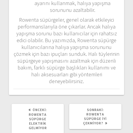
ayarını kullanmak, halıya yapışma
sorununu azaltabilir.
Rowenta süpürgeler, genel olarak etkileyici
performanslarıyla öne çıkarlar. Ancak halıya
yapışma sorunu bazı kullanıcılar için rahatsız
edici olabilir. Bu yazımızda, Rowenta süpürge
kullanıcılarına halıya yapışma sorununu
çözmek için bazı ipuçları sunduk. Halı tüylerinin
süpürgeye yapışmasını azaltmak için düzenli
bakım, farklı süpürge başlıkları kullanımı ve
halı aksesuarları gibi yöntemleri
deneyebilirsiniz.
ÖNCEKI
SONRAKI
ÖNCEKI:
SONRAKI:
YAZI:
YAZI:
ROWENTA
ROWENTA
SÜPÜRGE İYI
SÜPÜRGE
ÇEKMIYOR?
ELEKTRIK
GELMIYOR