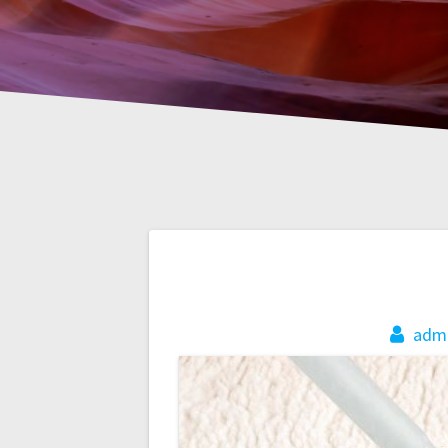
Yazı
gezinmesi
adm