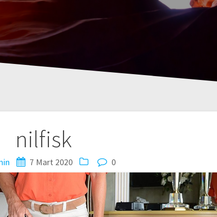
nilfisk
min
7 Mart 2020
0