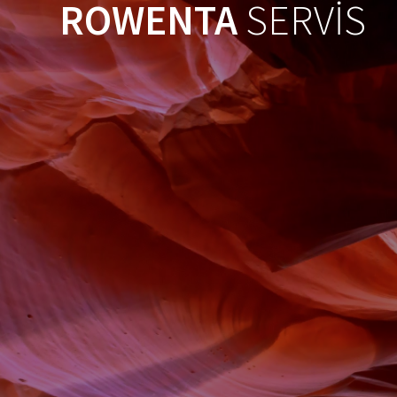
ROWENTA
SERVİS
Skip
to
content