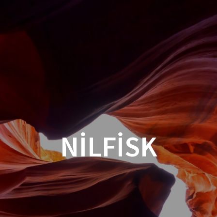
NILFISK