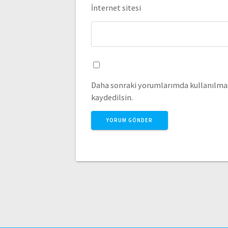
İnternet sitesi
Daha sonraki yorumlarımda kullanılması
kaydedilsin.