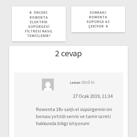
ÖNCEKI
SONRAKI
ÖNCEKI:
SONRAKI:
YAZI:
YAZI:
ROWENTA
ROWENTA
SÜPÜRGE AZ
ELEKTRIK
ÇEKIYOR
SÜPÜRGESI
FILTRESI NASIL
TEMIZLENIR?
2 cevap
dedi ki:
Leman
27 Ocak 2019, 11:34
Rowenta 18v sarjlı el süpürgemin ön
borusu yırtıldı servis ve tamir ücreti
hakkunda bikgi istiyorum