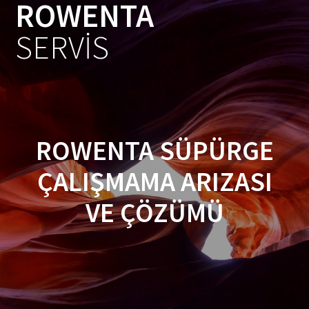
ROWENTA
Skip
to
SERVİS
content
ROWENTA SÜPÜRGE
ÇALIŞMAMA ARIZASI
VE ÇÖZÜMÜ