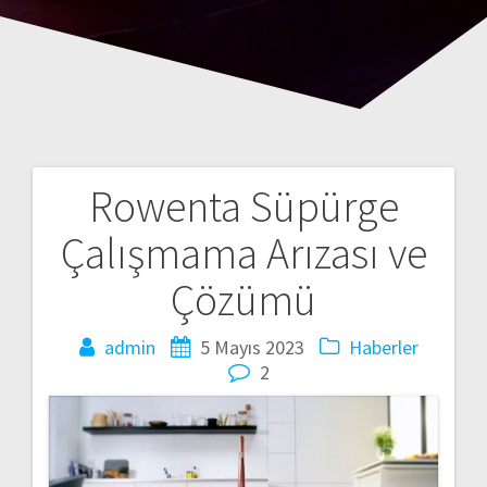
Rowenta Süpürge
Yazı
Çalışmama Arızası ve
gezinmesi
Çözümü
admin
5 Mayıs 2023
Haberler
2